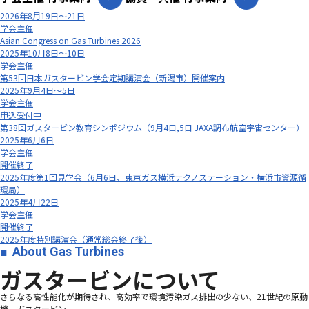
2026年8月19日～21日
学会主催
Asian Congress on Gas Turbines 2026
2025年10月8日～10日
学会主催
第53回日本ガスタービン学会定期講演会（新潟市）開催案内
2025年9月4日～5日
学会主催
申込受付中
第38回ガスタービン教育シンポジウム（9月4日,5日 JAXA調布航空宇宙センター）
2025年6月6日
学会主催
開催終了
2025年度第1回見学会（6月6日、東京ガス横浜テクノステーション・横浜市資源循
環局）
2025年4月22日
学会主催
開催終了
2025年度特別講演会（通常総会終了後）
About Gas Turbines
ガスタービンについて
さらなる高性能化が期待され、高効率で環境汚染ガス排出の少ない、21世紀の原動
機、ガスタービン―――