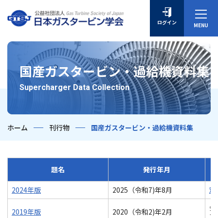
ログイン
国産ガスタービン・過給機資料集
Supercharger Data Collection
ホーム
刊行物
国産ガスタービン・過給機資料集
題名
発行年月
2024年版
2025（令和7)年8月
別
会員
2019年版
2020（令和2)年2月
16