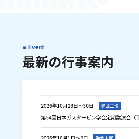
2026.02.18
2025年度日本ガスタービン学会賞決
2026.02.02
2025年度日本ガスタービン学会学
「国産ガスタービン・過給機資料集－
2025.09.10
Event
ービン生産実績データ[2019 年-20
最新の行事案内
2025.06.02
Contributing Organizations to G
2025.05.08
JGPP Volume 16, Number 1(Ap
2026年10月28日～30日
学会主催
2025.02.27
学生会員の年会費無料化および正会
第54回日本ガスタービン学会定期講演会（
2024.02.06
日本ガスタービン学会50年史デー
2026年10月1日～2日
学会主催