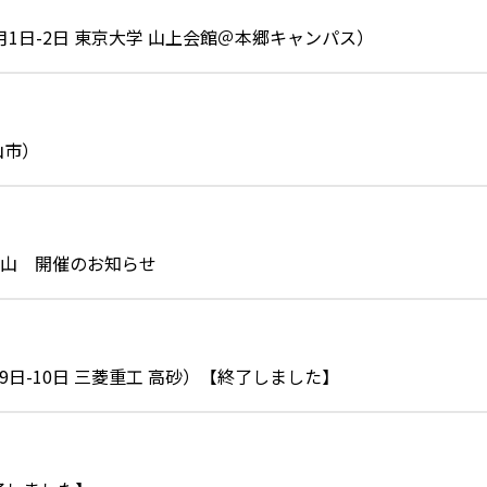
1日-2日 東京大学 山上会館＠本郷キャンパス）
設備の信頼性の調査研究結果報告
なりました。
（富山市）
6富山 開催のお知らせ
日-10日 三菱重工 高砂）【終了しました】