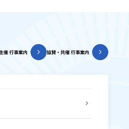
主催 行事案内
協賛・共催 行事案内