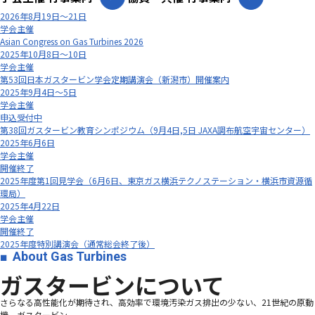
2026年8月19日～21日
学会主催
Asian Congress on Gas Turbines 2026
2025年10月8日～10日
学会主催
第53回日本ガスタービン学会定期講演会（新潟市）開催案内
2025年9月4日～5日
学会主催
申込受付中
第38回ガスタービン教育シンポジウム（9月4日,5日 JAXA調布航空宇宙センター）
2025年6月6日
学会主催
開催終了
2025年度第1回見学会（6月6日、東京ガス横浜テクノステーション・横浜市資源循
環局）
2025年4月22日
学会主催
開催終了
2025年度特別講演会（通常総会終了後）
About Gas Turbines
ガスタービンについて
さらなる高性能化が期待され、高効率で環境汚染ガス排出の少ない、21世紀の原動
機、ガスタービン―――