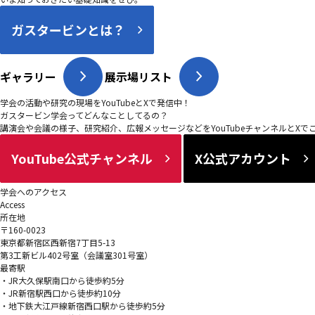
ガスタービンとは？
ギャラリー
展示場リスト
学会の活動や研究の現場をYouTubeとXで発信中！
ガスタービン学会ってどんなことしてるの？
講演会や会議の様子、研究紹介、広報メッセージなどをYouTubeチャンネルとXで
YouTube公式チャンネル
X公式アカウント
学会へのアクセス
Access
所在地
〒160-0023
東京都新宿区西新宿7丁目5-13
第3工新ビル402号室（会議室301号室）
最寄駅
・JR大久保駅南口から徒歩約5分
・JR新宿駅西口から徒歩約10分
・地下鉄大江戸線新宿西口駅から徒歩約5分