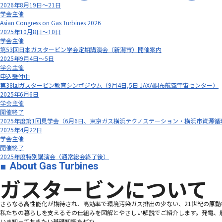
2026年8月19日～21日
学会主催
Asian Congress on Gas Turbines 2026
2025年10月8日～10日
学会主催
第53回日本ガスタービン学会定期講演会（新潟市）開催案内
2025年9月4日～5日
学会主催
申込受付中
第38回ガスタービン教育シンポジウム（9月4日,5日 JAXA調布航空宇宙センター）
2025年6月6日
学会主催
開催終了
2025年度第1回見学会（6月6日、東京ガス横浜テクノステーション・横浜市資源循
2025年4月22日
学会主催
開催終了
2025年度特別講演会（通常総会終了後）
About Gas Turbines
ガスタービンについて
さらなる高性能化が期待され、高効率で環境汚染ガス排出の少ない、21世紀の原動機、
私たちの暮らしを支えるその仕組みを図解とやさしい解説でご紹介します。発電、
いま知っておきたい基礎知識をぜひ。