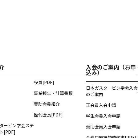
介
入会のご案内（お申
込み）
役員[PDF]
日本ガスタービン学会入会
事業報告・計算書類
のご案内
賛助会員紹介
正会員入会申請
歴代会長[PDF]
学生会員入会申請
タービン学会ステ
賛助会員入会申請
[PDF]
会費口座振替依頼書[PDF]