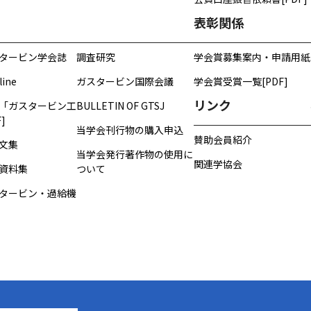
表彰関係
タービン学会誌
調査研究
学会賞募集案内・申請用紙
line
ガスタービン国際会議
学会賞受賞一覧[PDF]
リンク
「ガスタービン工
BULLETIN OF GTSJ
]
当学会刊行物の購入申込
賛助会員紹介
文集
当学会発行著作物の使用に
関連学協会
資料集
ついて
タービン・過給機