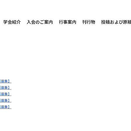
学会紹介
入会のご案内
行事案内
刊行物
投稿および原
展募集】
展募集】
展募集】
展募集】
展募集】