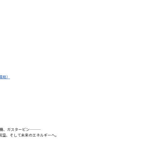
環局）
ガスタービン―――
航空、そして未来のエネルギーへ。