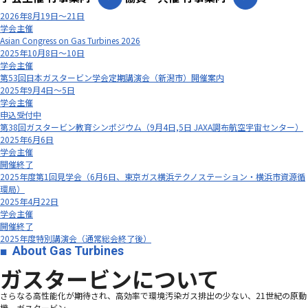
2026年8月19日～21日
学会主催
Asian Congress on Gas Turbines 2026
2025年10月8日～10日
学会主催
第53回日本ガスタービン学会定期講演会（新潟市）開催案内
2025年9月4日～5日
学会主催
申込受付中
第38回ガスタービン教育シンポジウム（9月4日,5日 JAXA調布航空宇宙センター）
2025年6月6日
学会主催
開催終了
2025年度第1回見学会（6月6日、東京ガス横浜テクノステーション・横浜市資源循
環局）
2025年4月22日
学会主催
開催終了
2025年度特別講演会（通常総会終了後）
About Gas Turbines
ガスタービンについて
さらなる高性能化が期待され、高効率で環境汚染ガス排出の少ない、21世紀の原動
機、ガスタービン―――