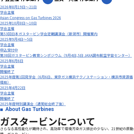
2026年8月19日～21日
学会主催
Asian Congress on Gas Turbines 2026
2025年10月8日～10日
学会主催
第53回日本ガスタービン学会定期講演会（新潟市）開催案内
2025年9月4日～5日
学会主催
申込受付中
第38回ガスタービン教育シンポジウム（9月4日,5日 JAXA調布航空宇宙センター）
2025年6月6日
学会主催
開催終了
2025年度第1回見学会（6月6日、東京ガス横浜テクノステーション・横浜市資源循
環局）
2025年4月22日
学会主催
開催終了
2025年度特別講演会（通常総会終了後）
About Gas Turbines
ガスタービンについて
さらなる高性能化が期待され、高効率で環境汚染ガス排出の少ない、21世紀の原動
機、ガスタービン―――