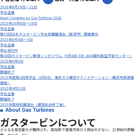
2026年8月19日～21日
学会主催
Asian Congress on Gas Turbines 2026
2025年10月8日～10日
学会主催
第53回日本ガスタービン学会定期講演会（新潟市）開催案内
2025年9月4日～5日
学会主催
申込受付中
第38回ガスタービン教育シンポジウム（9月4日,5日 JAXA調布航空宇宙センター）
2025年6月6日
学会主催
開催終了
2025年度第1回見学会（6月6日、東京ガス横浜テクノステーション・横浜市資源循
環局）
2025年4月22日
学会主催
開催終了
2025年度特別講演会（通常総会終了後）
About Gas Turbines
ガスタービンについて
さらなる高性能化が期待され、高効率で環境汚染ガス排出の少ない、21世紀の原動
機、ガスタービン―――