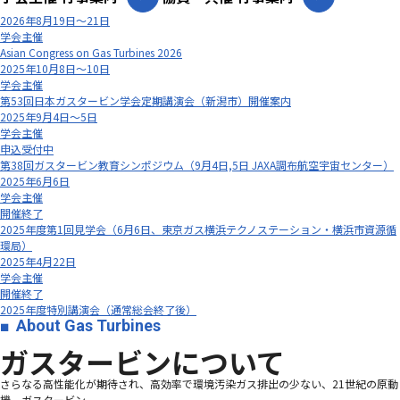
2026年8月19日～21日
学会主催
Asian Congress on Gas Turbines 2026
2025年10月8日～10日
学会主催
第53回日本ガスタービン学会定期講演会（新潟市）開催案内
2025年9月4日～5日
学会主催
申込受付中
第38回ガスタービン教育シンポジウム（9月4日,5日 JAXA調布航空宇宙センター）
2025年6月6日
学会主催
開催終了
2025年度第1回見学会（6月6日、東京ガス横浜テクノステーション・横浜市資源循
環局）
2025年4月22日
学会主催
開催終了
2025年度特別講演会（通常総会終了後）
About Gas Turbines
ガスタービンについて
さらなる高性能化が期待され、高効率で環境汚染ガス排出の少ない、21世紀の原動
機、ガスタービン―――