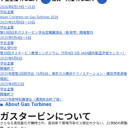
2026年8月19日～21日
学会主催
Asian Congress on Gas Turbines 2026
2025年10月8日～10日
学会主催
第53回日本ガスタービン学会定期講演会（新潟市）開催案内
2025年9月4日～5日
学会主催
申込受付中
第38回ガスタービン教育シンポジウム（9月4日,5日 JAXA調布航空宇宙センター）
2025年6月6日
学会主催
開催終了
2025年度第1回見学会（6月6日、東京ガス横浜テクノステーション・横浜市資源循
環局）
2025年4月22日
学会主催
開催終了
2025年度特別講演会（通常総会終了後）
About Gas Turbines
ガスタービンについて
さらなる高性能化が期待され、高効率で環境汚染ガス排出の少ない、21世紀の原動
機、ガスタービン―――