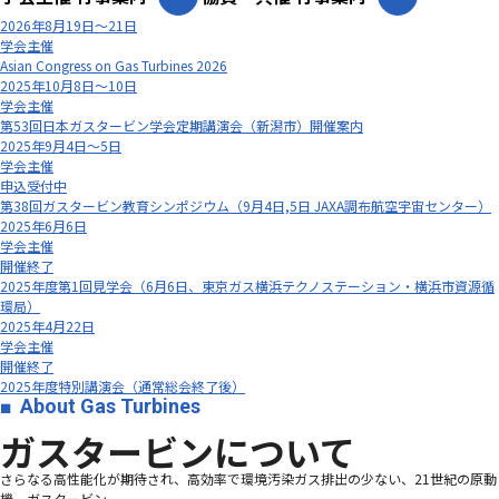
2026年8月19日～21日
学会主催
Asian Congress on Gas Turbines 2026
2025年10月8日～10日
学会主催
第53回日本ガスタービン学会定期講演会（新潟市）開催案内
2025年9月4日～5日
学会主催
申込受付中
第38回ガスタービン教育シンポジウム（9月4日,5日 JAXA調布航空宇宙センター）
2025年6月6日
学会主催
開催終了
2025年度第1回見学会（6月6日、東京ガス横浜テクノステーション・横浜市資源循
環局）
2025年4月22日
学会主催
開催終了
2025年度特別講演会（通常総会終了後）
About Gas Turbines
ガスタービンについて
さらなる高性能化が期待され、高効率で環境汚染ガス排出の少ない、21世紀の原動
機、ガスタービン―――