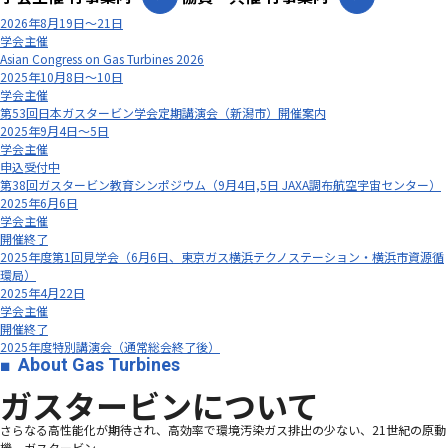
2026年8月19日～21日
学会主催
Asian Congress on Gas Turbines 2026
2025年10月8日～10日
学会主催
第53回日本ガスタービン学会定期講演会（新潟市）開催案内
2025年9月4日～5日
学会主催
申込受付中
第38回ガスタービン教育シンポジウム（9月4日,5日 JAXA調布航空宇宙センター）
2025年6月6日
学会主催
開催終了
2025年度第1回見学会（6月6日、東京ガス横浜テクノステーション・横浜市資源循
環局）
2025年4月22日
学会主催
開催終了
2025年度特別講演会（通常総会終了後）
About Gas Turbines
ガスタービンについて
さらなる高性能化が期待され、高効率で環境汚染ガス排出の少ない、21世紀の原動
機、ガスタービン―――