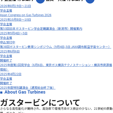
2026年8月19日～21日
学会主催
Asian Congress on Gas Turbines 2026
2025年10月8日～10日
学会主催
第53回日本ガスタービン学会定期講演会（新潟市）開催案内
2025年9月4日～5日
学会主催
申込受付中
第38回ガスタービン教育シンポジウム（9月4日,5日 JAXA調布航空宇宙センター）
2025年6月6日
学会主催
開催終了
2025年度第1回見学会（6月6日、東京ガス横浜テクノステーション・横浜市資源循
環局）
2025年4月22日
学会主催
開催終了
2025年度特別講演会（通常総会終了後）
About Gas Turbines
ガスタービンについて
さらなる高性能化が期待され、高効率で環境汚染ガス排出の少ない、21世紀の原動
機、ガスタービン―――