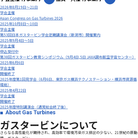
2026年8月19日～21日
学会主催
Asian Congress on Gas Turbines 2026
2025年10月8日～10日
学会主催
第53回日本ガスタービン学会定期講演会（新潟市）開催案内
2025年9月4日～5日
学会主催
申込受付中
第38回ガスタービン教育シンポジウム（9月4日,5日 JAXA調布航空宇宙センター）
2025年6月6日
学会主催
開催終了
2025年度第1回見学会（6月6日、東京ガス横浜テクノステーション・横浜市資源循
環局）
2025年4月22日
学会主催
開催終了
2025年度特別講演会（通常総会終了後）
About Gas Turbines
ガスタービンについて
さらなる高性能化が期待され、高効率で環境汚染ガス排出の少ない、21世紀の原動
機、ガスタービン―――