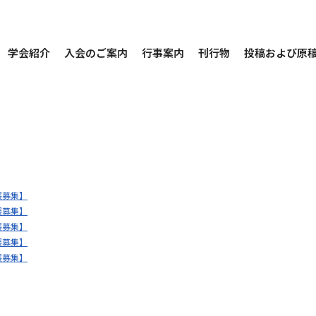
学会紹介
入会のご案内
行事案内
刊行物
投稿および原
展募集】
展募集】
展募集】
展募集】
展募集】