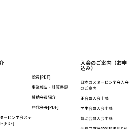
介
入会のご案内（お申
込み）
役員[PDF]
日本ガスタービン学会入会
事業報告・計算書類
のご案内
賛助会員紹介
正会員入会申請
歴代会長[PDF]
学生会員入会申請
タービン学会ステ
賛助会員入会申請
[PDF]
会費口座振替依頼書[PDF]