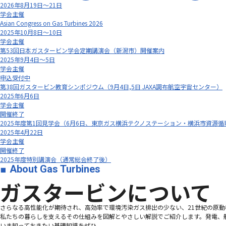
2026年8月19日～21日
学会主催
Asian Congress on Gas Turbines 2026
2025年10月8日～10日
学会主催
第53回日本ガスタービン学会定期講演会（新潟市）開催案内
2025年9月4日～5日
学会主催
申込受付中
第38回ガスタービン教育シンポジウム（9月4日,5日 JAXA調布航空宇宙センター）
2025年6月6日
学会主催
開催終了
2025年度第1回見学会（6月6日、東京ガス横浜テクノステーション・横浜市資源循
2025年4月22日
学会主催
開催終了
2025年度特別講演会（通常総会終了後）
About Gas Turbines
ガスタービンについて
さらなる高性能化が期待され、高効率で環境汚染ガス排出の少ない、21世紀の原動機、
私たちの暮らしを支えるその仕組みを図解とやさしい解説でご紹介します。発電、
いま知っておきたい基礎知識をぜひ。