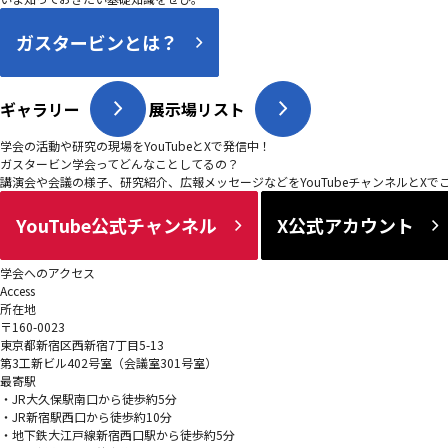
ガスタービンとは？
ギャラリー
展示場リスト
学会の活動や研究の現場をYouTubeとXで発信中！
ガスタービン学会ってどんなことしてるの？
講演会や会議の様子、研究紹介、広報メッセージなどをYouTubeチャンネルとXで
YouTube公式チャンネル
X公式アカウント
学会へのアクセス
Access
所在地
〒160-0023
東京都新宿区西新宿7丁目5-13
第3工新ビル402号室（会議室301号室）
最寄駅
・JR大久保駅南口から徒歩約5分
・JR新宿駅西口から徒歩約10分
・地下鉄大江戸線新宿西口駅から徒歩約5分