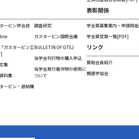
表彰関係
タービン学会誌
調査研究
学会賞募集案内・申請用紙
line
ガスタービン国際会議
学会賞受賞一覧[PDF]
リンク
「ガスタービン工
BULLETIN OF GTSJ
]
当学会刊行物の購入申込
賛助会員紹介
文集
当学会発行著作物の使用に
関連学協会
資料集
ついて
タービン・過給機