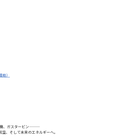
環局）
ガスタービン―――
航空、そして未来のエネルギーへ。