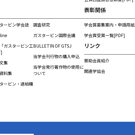
表彰関係
タービン学会誌
調査研究
学会賞募集案内・申請用紙
line
ガスタービン国際会議
学会賞受賞一覧[PDF]
リンク
「ガスタービン工
BULLETIN OF GTSJ
]
当学会刊行物の購入申込
賛助会員紹介
文集
当学会発行著作物の使用に
関連学協会
資料集
ついて
タービン・過給機