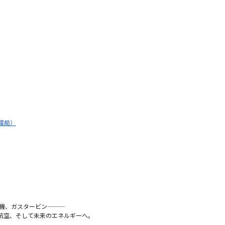
環局）
ガスタービン―――
航空、そして未来のエネルギーへ。