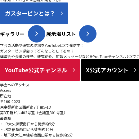
ガスタービンとは？
ギャラリー
展示場リスト
学会の活動や研究の現場をYouTubeとXで発信中！
ガスタービン学会ってどんなことしてるの？
講演会や会議の様子、研究紹介、広報メッセージなどをYouTubeチャンネルとXで
YouTube公式チャンネル
X公式アカウント
学会へのアクセス
Access
所在地
〒160-0023
東京都新宿区西新宿7丁目5-13
第3工新ビル402号室（会議室301号室）
最寄駅
・JR大久保駅南口から徒歩約5分
・JR新宿駅西口から徒歩約10分
・地下鉄大江戸線新宿西口駅から徒歩約5分