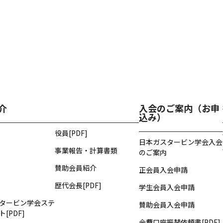
介
入会のご案内（お申
込み）
役員[PDF]
日本ガスタービン学会入会
事業報告・計算書類
のご案内
賛助会員紹介
正会員入会申請
歴代会長[PDF]
学生会員入会申請
タービン学会ステ
賛助会員入会申請
[PDF]
会費口座振替依頼書[PDF]