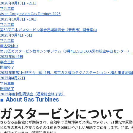
2026年8月19日～21日
学会主催
Asian Congress on Gas Turbines 2026
2025年10月8日～10日
学会主催
第53回日本ガスタービン学会定期講演会（新潟市）開催案内
2025年9月4日～5日
学会主催
申込受付中
第38回ガスタービン教育シンポジウム（9月4日,5日 JAXA調布航空宇宙センター）
2025年6月6日
学会主催
開催終了
2025年度第1回見学会（6月6日、東京ガス横浜テクノステーション・横浜市資源循
2025年4月22日
学会主催
開催終了
2025年度特別講演会（通常総会終了後）
About Gas Turbines
ガスタービンについて
さらなる高性能化が期待され、高効率で環境汚染ガス排出の少ない、21世紀の原動機、
私たちの暮らしを支えるその仕組みを図解とやさしい解説でご紹介します。発電、
いま知っておきたい基礎知識をぜひ。