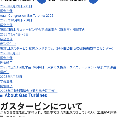
2026年8月19日～21日
学会主催
Asian Congress on Gas Turbines 2026
2025年10月8日～10日
学会主催
第53回日本ガスタービン学会定期講演会（新潟市）開催案内
2025年9月4日～5日
学会主催
申込受付中
第38回ガスタービン教育シンポジウム（9月4日,5日 JAXA調布航空宇宙センター）
2025年6月6日
学会主催
開催終了
2025年度第1回見学会（6月6日、東京ガス横浜テクノステーション・横浜市資源循
環局）
2025年4月22日
学会主催
開催終了
2025年度特別講演会（通常総会終了後）
About Gas Turbines
ガスタービンについて
さらなる高性能化が期待され、高効率で環境汚染ガス排出の少ない、21世紀の原動
機、ガスタービン―――