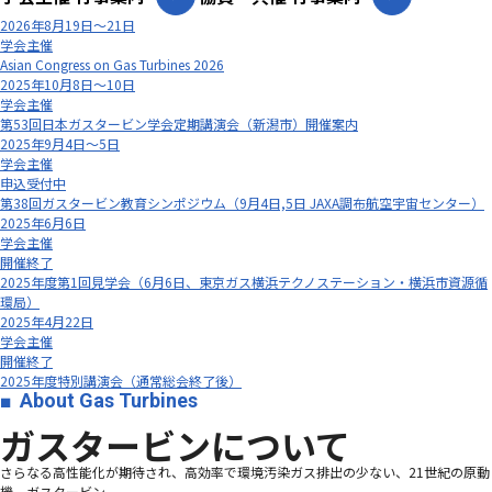
2026年8月19日～21日
学会主催
Asian Congress on Gas Turbines 2026
2025年10月8日～10日
学会主催
第53回日本ガスタービン学会定期講演会（新潟市）開催案内
2025年9月4日～5日
学会主催
申込受付中
第38回ガスタービン教育シンポジウム（9月4日,5日 JAXA調布航空宇宙センター）
2025年6月6日
学会主催
開催終了
2025年度第1回見学会（6月6日、東京ガス横浜テクノステーション・横浜市資源循
環局）
2025年4月22日
学会主催
開催終了
2025年度特別講演会（通常総会終了後）
About Gas Turbines
ガスタービンについて
さらなる高性能化が期待され、高効率で環境汚染ガス排出の少ない、21世紀の原動
機、ガスタービン―――