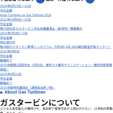
2026年8月19日～21日
学会主催
Asian Congress on Gas Turbines 2026
2025年10月8日～10日
学会主催
第53回日本ガスタービン学会定期講演会（新潟市）開催案内
2025年9月4日～5日
学会主催
申込受付中
第38回ガスタービン教育シンポジウム（9月4日,5日 JAXA調布航空宇宙センター）
2025年6月6日
学会主催
開催終了
2025年度第1回見学会（6月6日、東京ガス横浜テクノステーション・横浜市資源循
環局）
2025年4月22日
学会主催
開催終了
2025年度特別講演会（通常総会終了後）
About Gas Turbines
ガスタービンについて
さらなる高性能化が期待され、高効率で環境汚染ガス排出の少ない、21世紀の原動
機、ガスタービン―――