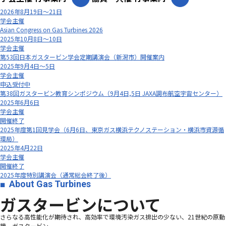
2026年8月19日～21日
学会主催
Asian Congress on Gas Turbines 2026
2025年10月8日～10日
学会主催
第53回日本ガスタービン学会定期講演会（新潟市）開催案内
2025年9月4日～5日
学会主催
申込受付中
第38回ガスタービン教育シンポジウム（9月4日,5日 JAXA調布航空宇宙センター）
2025年6月6日
学会主催
開催終了
2025年度第1回見学会（6月6日、東京ガス横浜テクノステーション・横浜市資源循
環局）
2025年4月22日
学会主催
開催終了
2025年度特別講演会（通常総会終了後）
About Gas Turbines
ガスタービンについて
さらなる高性能化が期待され、高効率で環境汚染ガス排出の少ない、21世紀の原動
機、ガスタービン―――