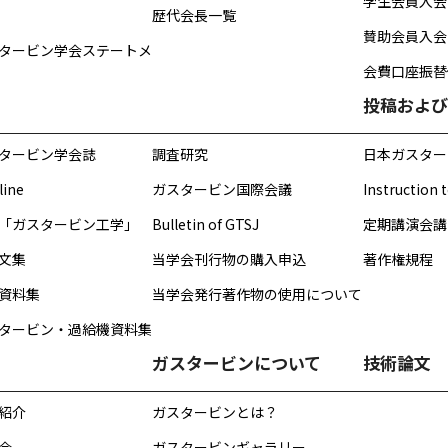
学生会員入会
歴代会長一覧
賛助会員入会
タービン学会ステートメ
会費口座振替依
投稿および
タービン学会誌
調査研究
日本ガスター
line
ガスタービン国際会議
Instruction 
「ガスタービン工学」
Bulletin of GTSJ
定期講演会講
文集
当学会刊行物の購入申込
著作権規程
資料集
当学会発行著作物の使用について
タービン・過給機資料集
ガスタービンについて
技術論文
紹介
ガスタービンとは？
会
ガスタービンギャラリー