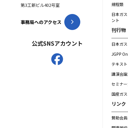
規程類
第3工新ビル402号室
日本ガス
ント
事務局へのアクセス
刊行物
公式SNS
アカウント
日本ガス
JGPP On
テキスト
講演会論
セミナー
国産ガス
リンク
賛助会員
関連学協