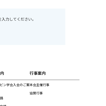
を入力してください。
内
行事案内
ビン学会入会のご案
本会主催行事
協賛行事
請